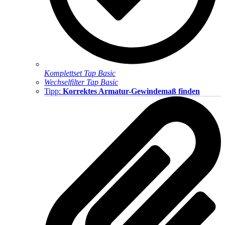
Komplettset Tap Basic
Wechselfilter Tap Basic
Tipp:
Korrektes Armatur-Gewindemaß finden