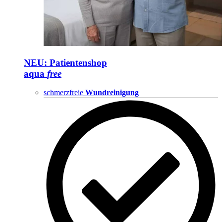
NEU: Patientenshop
aqua
free
schmerzfreie
Wundreinigung