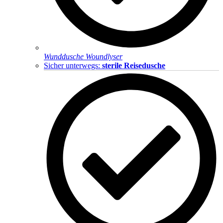
Wunddusche Woundlyser
Sicher unterwegs:
sterile Reisedusche