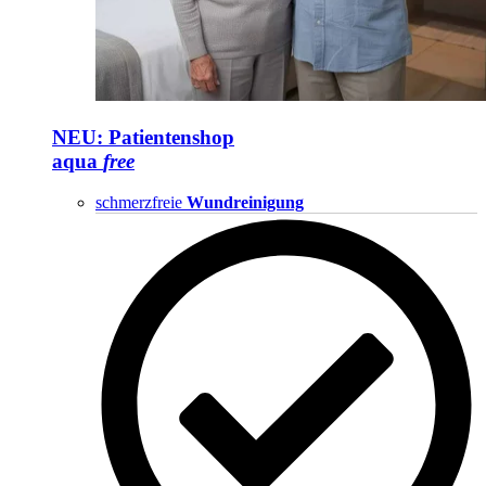
NEU: Patientenshop
aqua
free
schmerzfreie
Wundreinigung