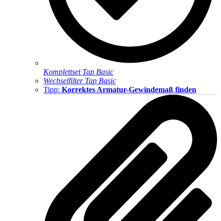
Komplettset Tap Basic
Wechselfilter Tap Basic
Tipp:
Korrektes Armatur-Gewindemaß finden