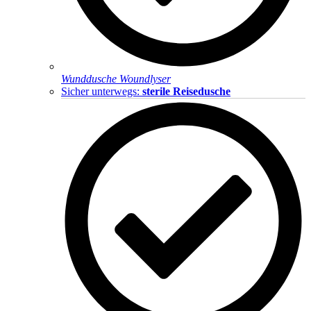
Wunddusche Woundlyser
Sicher unterwegs:
sterile Reisedusche