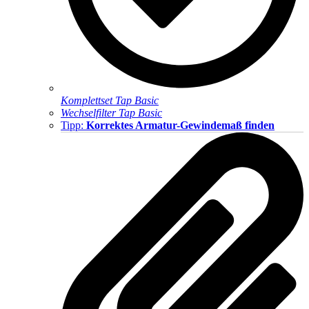
Komplettset Tap Basic
Wechselfilter Tap Basic
Tipp:
Korrektes Armatur-Gewindemaß finden