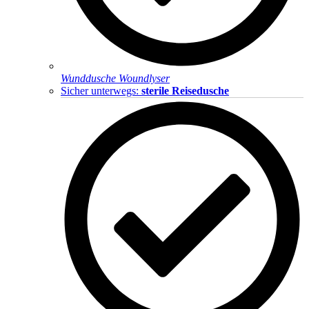
Wunddusche Woundlyser
Sicher unterwegs:
sterile Reisedusche