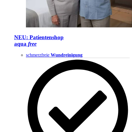
NEU: Patientenshop
aqua
free
schmerzfreie
Wundreinigung