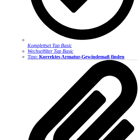
Komplettset Tap Basic
Wechselfilter Tap Basic
Tipp:
Korrektes Armatur-Gewindemaß finden