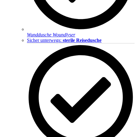
Wunddusche Woundlyser
Sicher unterwegs:
sterile Reisedusche