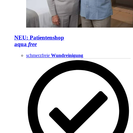
NEU: Patientenshop
aqua
free
schmerzfreie
Wundreinigung