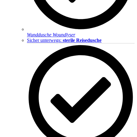
Wunddusche Woundlyser
Sicher unterwegs:
sterile Reisedusche