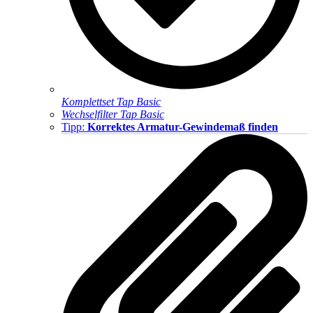
Komplettset Tap Basic
Wechselfilter Tap Basic
Tipp:
Korrektes Armatur-Gewindemaß finden