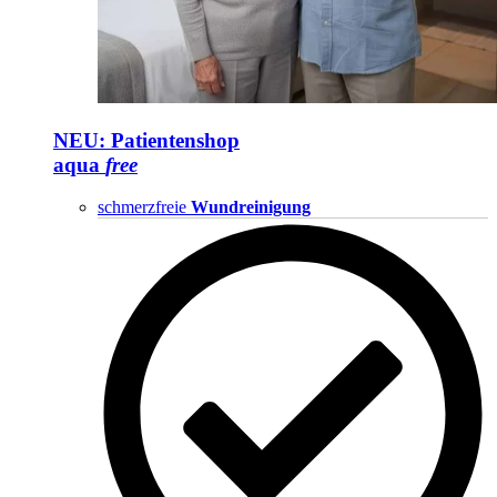
NEU: Patientenshop
aqua
free
schmerzfreie
Wundreinigung