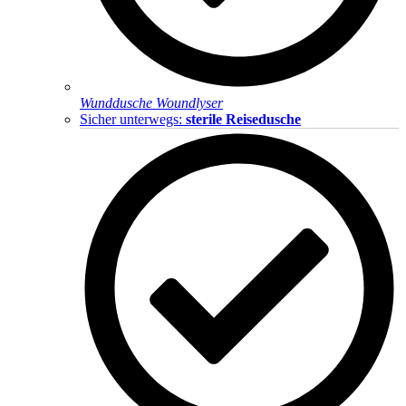
Wunddusche Woundlyser
Sicher unterwegs:
sterile Reisedusche