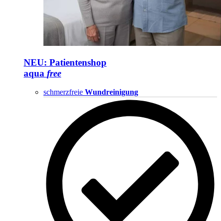
NEU: Patientenshop
aqua
free
schmerzfreie
Wundreinigung