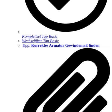
Komplettset Tap Basic
Wechselfilter Tap Basic
Tipp:
Korrektes Armatur-Gewindemaß finden