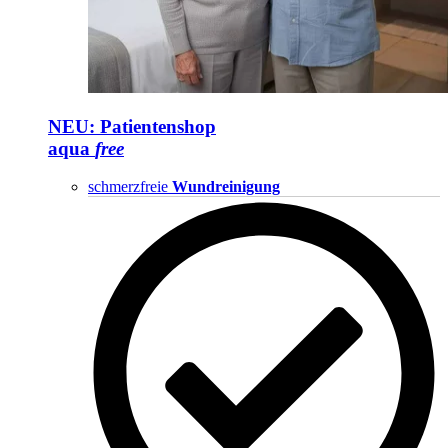
NEU: Patientenshop
aqua
free
schmerzfreie
Wundreinigung