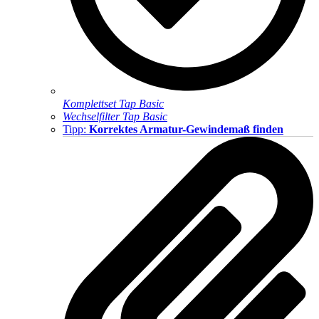
Komplettset Tap Basic
Wechselfilter Tap Basic
Tipp:
Korrektes Armatur-Gewindemaß finden