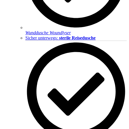
Wunddusche Woundlyser
Sicher unterwegs:
sterile Reisedusche