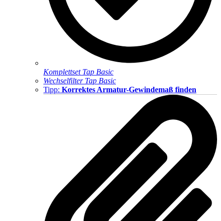
Komplettset Tap Basic
Wechselfilter Tap Basic
Tipp:
Korrektes Armatur-Gewindemaß finden