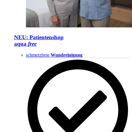
NEU: Patientenshop
aqua
free
schmerzfreie
Wundreinigung