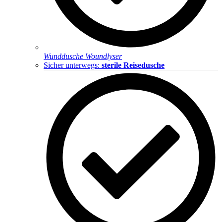
Wunddusche Woundlyser
Sicher unterwegs:
sterile Reisedusche