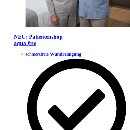
NEU: Patientenshop
aqua
free
schmerzfreie
Wundreinigung