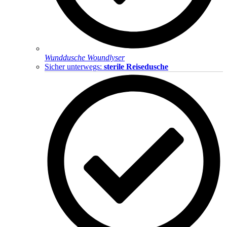
Wunddusche Woundlyser
Sicher unterwegs:
sterile Reisedusche