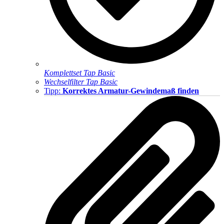
Komplettset Tap Basic
Wechselfilter Tap Basic
Tipp:
Korrektes Armatur-Gewindemaß finden